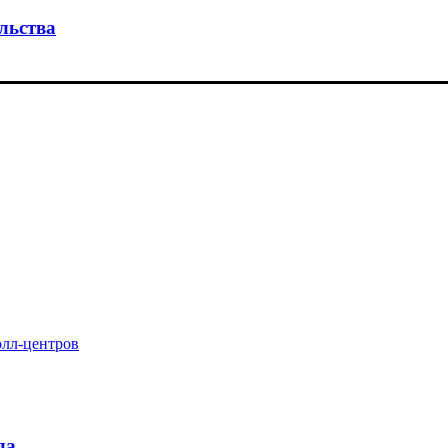
льства
олл-центров
да