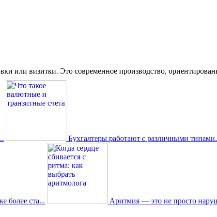
вки или визитки. Это современное производство, ориентированное
.
Бухгалтеры работают с различными типами.
 более ста...
Аритмия — это не просто наруш