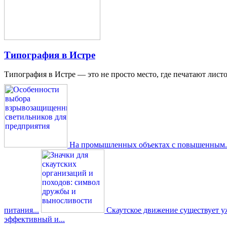
Типография в Истре
Типография в Истре — это не просто место, где печатают листо
На промышленных объектах с повышенным..
питания...
Скаутское движение существует уже
эффективный и...