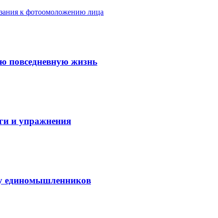
азания к фотоомоложению лица
ую повседневную жизнь
аги и упражнения
нду единомышленников