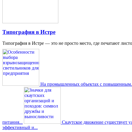
Типография в Истре
Типография в Истре — это не просто место, где печатают листо
На промышленных объектах с повышенным..
питания...
Скаутское движение существует уже
эффективный и...