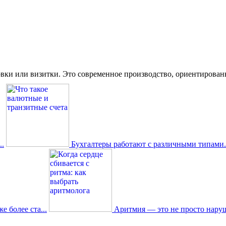
вки или визитки. Это современное производство, ориентированное
.
Бухгалтеры работают с различными типами.
 более ста...
Аритмия — это не просто наруш