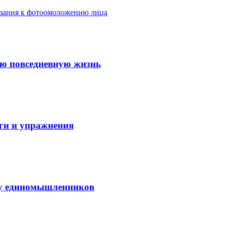
азания к фотоомоложению лица
ую повседневную жизнь
аги и упражнения
нду единомышленников