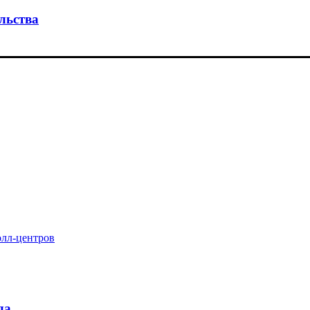
льства
олл-центров
да