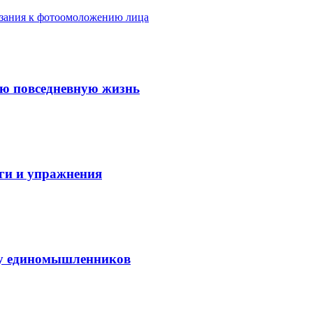
азания к фотоомоложению лица
ую повседневную жизнь
аги и упражнения
нду единомышленников