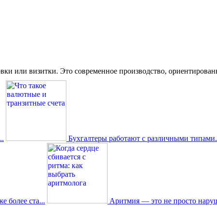
вки или визитки. Это современное производство, ориентированное
.
Бухгалтеры работают с различными типами.
 более ста...
Аритмия — это не просто наруш