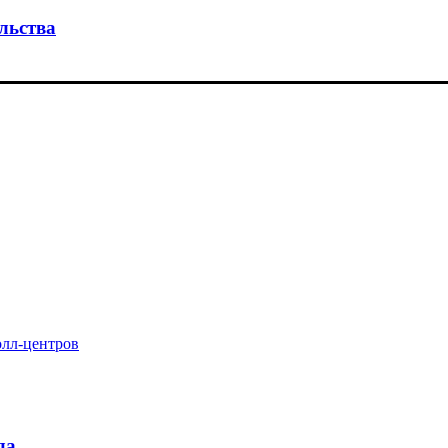
льства
олл-центров
да