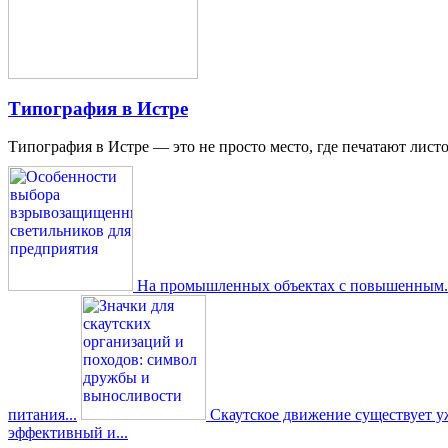
Типография в Истре
Типография в Истре — это не просто место, где печатают листо
На промышленных объектах с повышенным..
питания...
Скаутское движение существует уже
эффективный и...