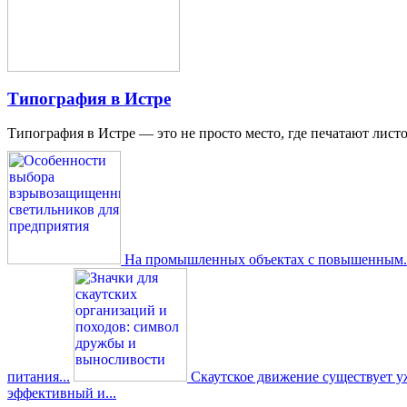
Типография в Истре
Типография в Истре — это не просто место, где печатают листо
На промышленных объектах с повышенным..
питания...
Скаутское движение существует уже
эффективный и...