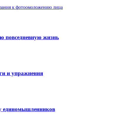
азания к фотоомоложению лица
ую повседневную жизнь
аги и упражнения
нду единомышленников