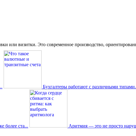
вки или визитки. Это современное производство, ориентированное
.
Бухгалтеры работают с различными типами.
 более ста...
Аритмия — это не просто наруш