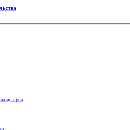
льства
олл-центров
да