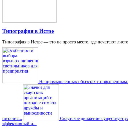
Типография в Истре
Типография в Истре — это не просто место, где печатают листо
На промышленных объектах с повышенным..
питания...
Скаутское движение существует уже
эффективный и...