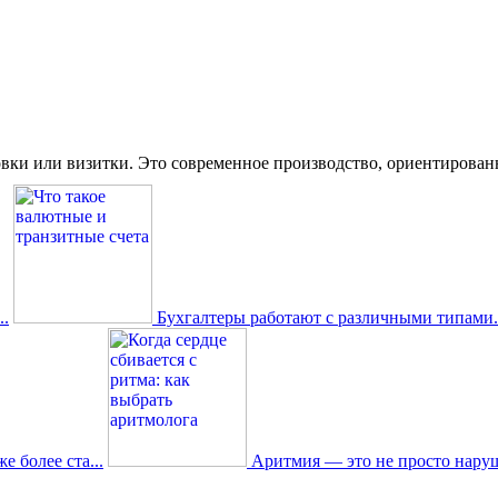
вки или визитки. Это современное производство, ориентированное
.
Бухгалтеры работают с различными типами.
 более ста...
Аритмия — это не просто наруш