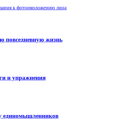
азания к фотоомоложению лица
ую повседневную жизнь
аги и упражнения
нду единомышленников