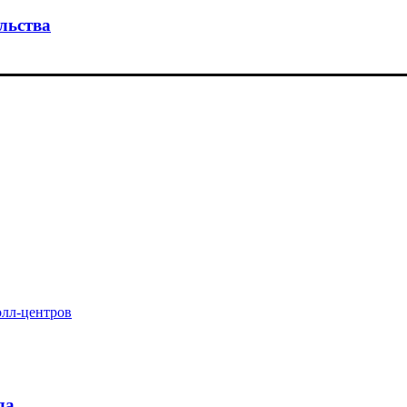
льства
олл-центров
да