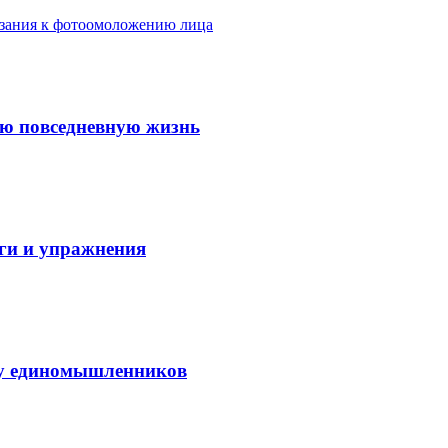
азания к фотоомоложению лица
ую повседневную жизнь
аги и упражнения
нду единомышленников