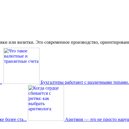
вки или визитки. Это современное производство, ориентированное
.
Бухгалтеры работают с различными типами.
 более ста...
Аритмия — это не просто наруш