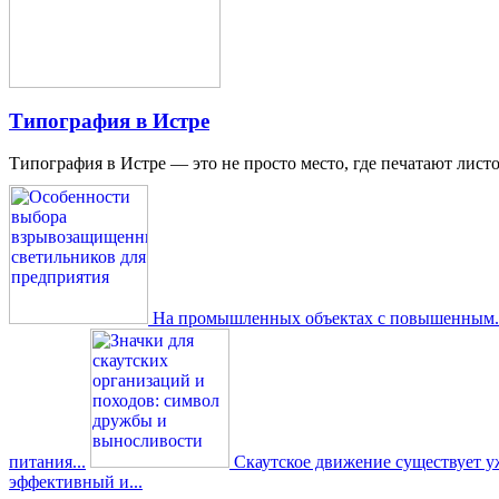
Типография в Истре
Типография в Истре — это не просто место, где печатают листо
На промышленных объектах с повышенным..
питания...
Скаутское движение существует уже
эффективный и...