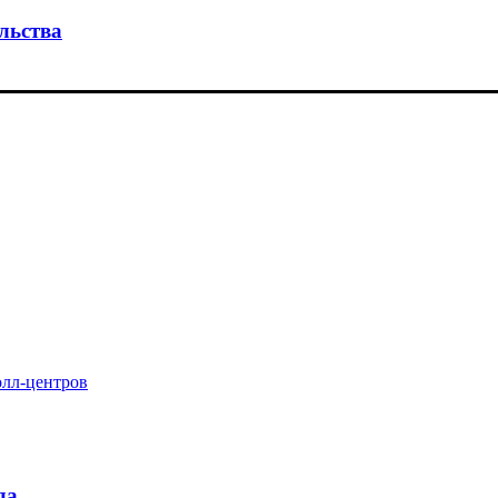
льства
олл-центров
да