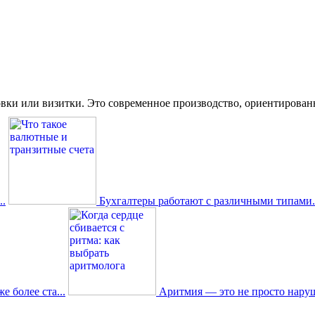
вки или визитки. Это современное производство, ориентированное
.
Бухгалтеры работают с различными типами.
 более ста...
Аритмия — это не просто наруш