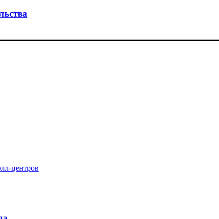
льства
олл-центров
да