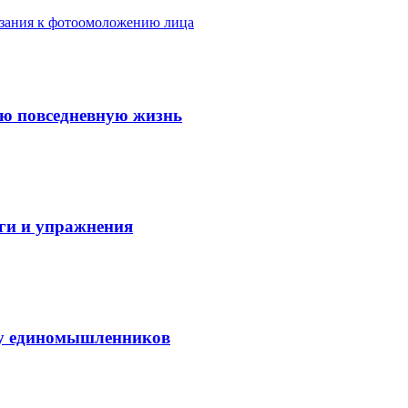
азания к фотоомоложению лица
ую повседневную жизнь
аги и упражнения
нду единомышленников