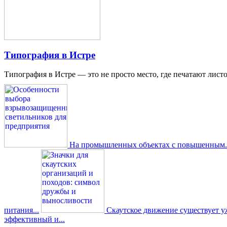
Типография в Истре
Типография в Истре — это не просто место, где печатают листо
На промышленных объектах с повышенным..
питания...
Скаутское движение существует уже
эффективный и...