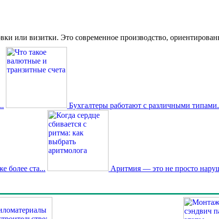
вки или визитки. Это современное производство, ориентированное
.
Бухгалтеры работают с различными типами.
 более ста...
Аритмия — это не просто наруш