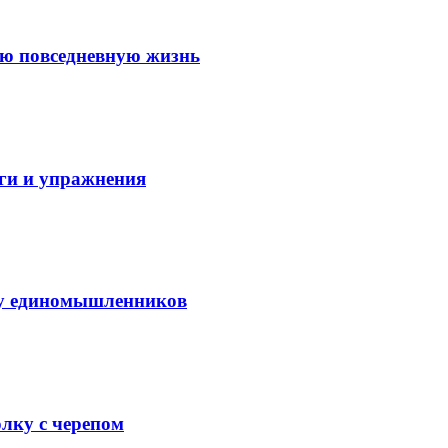
ую повседневную жизнь
аги и упражнения
нду единомышленников
лку с черепом