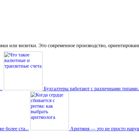
вки или визитки. Это современное производство, ориентированное
.
Бухгалтеры работают с различными типами.
 более ста...
Аритмия — это не просто наруш