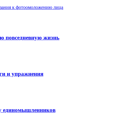
азания к фотоомоложению лица
ую повседневную жизнь
аги и упражнения
нду единомышленников