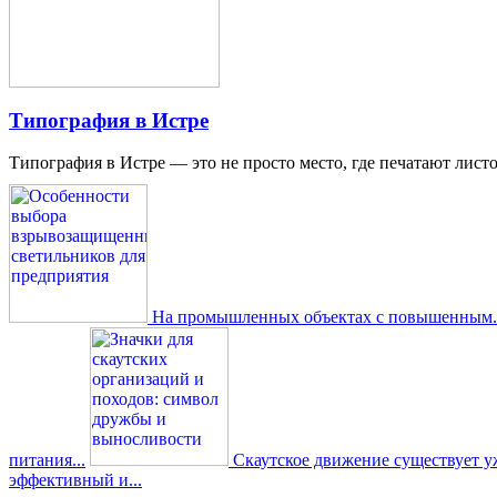
Типография в Истре
Типография в Истре — это не просто место, где печатают листо
На промышленных объектах с повышенным..
питания...
Скаутское движение существует уже
эффективный и...