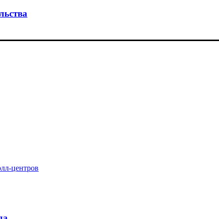
льства
олл-центров
да