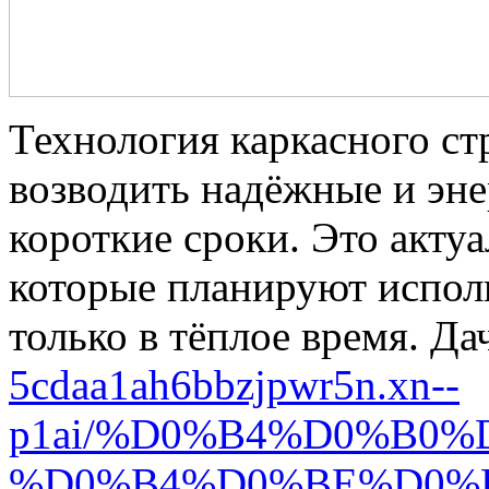
Технология каркасного ст
возводить надёжные и эн
короткие сроки. Это актуа
которые планируют исполь
только в тёплое время. Д
5cdaa1ah6bbzjpwr5n.xn--
p1ai/%D0%B4%D0%B0
%D0%B4%D0%BE%D0%