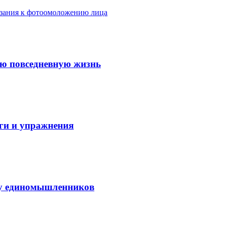
азания к фотоомоложению лица
ую повседневную жизнь
аги и упражнения
нду единомышленников