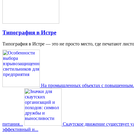
Типография в Истре
Типография в Истре — это не просто место, где печатают листо
На промышленных объектах с повышенным..
питания...
Скаутское движение существует уже
эффективный и...