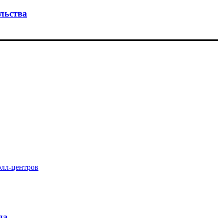
льства
олл-центров
да