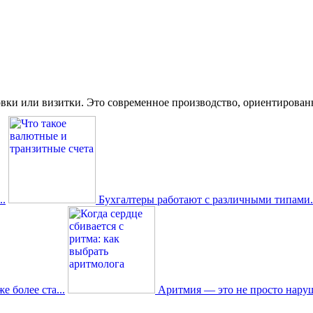
вки или визитки. Это современное производство, ориентированное
.
Бухгалтеры работают с различными типами.
 более ста...
Аритмия — это не просто наруш