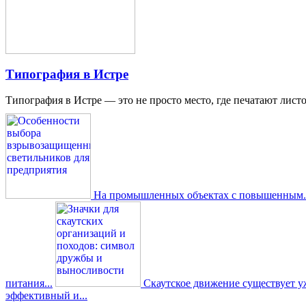
Типография в Истре
Типография в Истре — это не просто место, где печатают листо
На промышленных объектах с повышенным..
питания...
Скаутское движение существует уже
эффективный и...