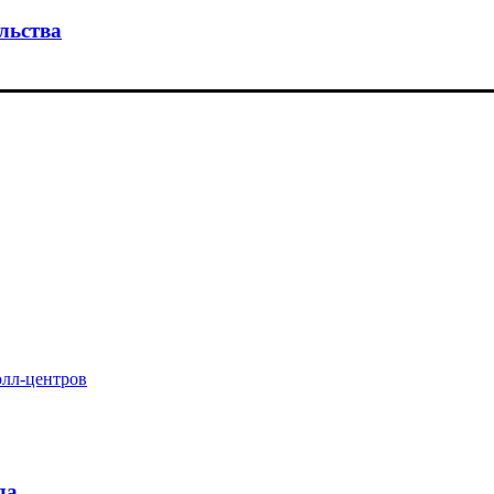
льства
олл-центров
да