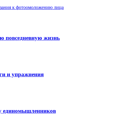
азания к фотоомоложению лица
ую повседневную жизнь
аги и упражнения
нду единомышленников