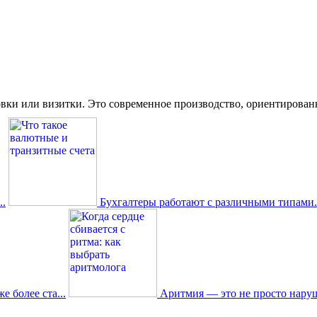
вки или визитки. Это современное производство, ориентированное
.
Бухгалтеры работают с различными типами.
 более ста...
Аритмия — это не просто наруш