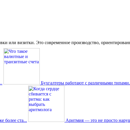
вки или визитки. Это современное производство, ориентированное
.
Бухгалтеры работают с различными типами.
 более ста...
Аритмия — это не просто наруш