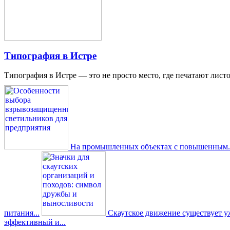
Типография в Истре
Типография в Истре — это не просто место, где печатают листо
На промышленных объектах с повышенным..
питания...
Скаутское движение существует уже
эффективный и...