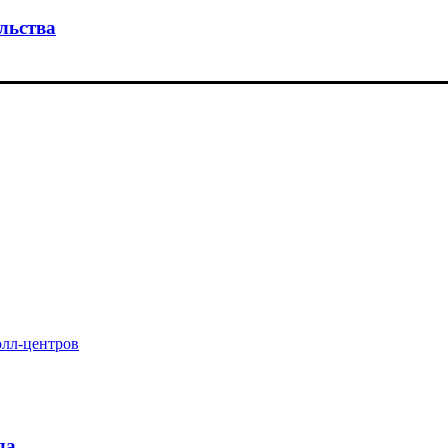
льства
олл-центров
да