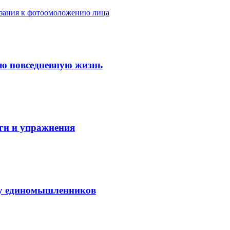
азания к фотоомоложению лица
ую повседневную жизнь
аги и упражнения
нду единомышленников