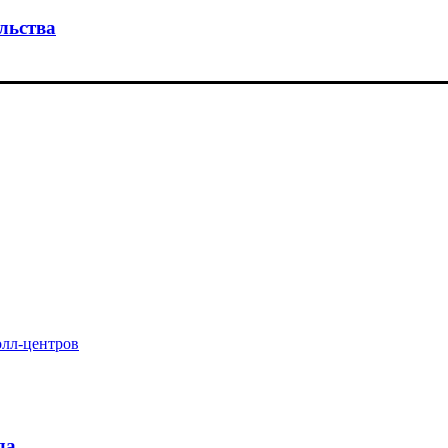
льства
олл-центров
да