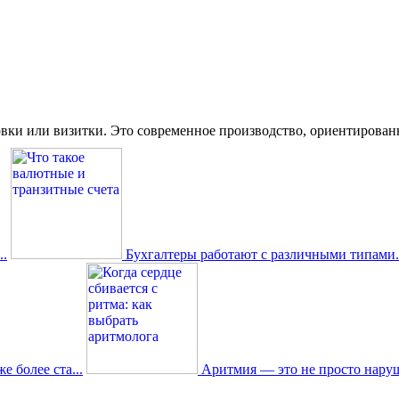
вки или визитки. Это современное производство, ориентированное
.
Бухгалтеры работают с различными типами.
 более ста...
Аритмия — это не просто наруш