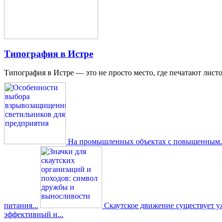
Типография в Истре
Типография в Истре — это не просто место, где печатают листо
На промышленных объектах с повышенным..
питания...
Скаутское движение существует уже
эффективный и...