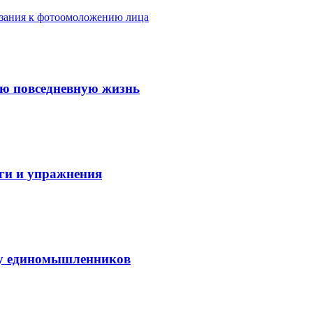
азания к фотоомоложению лица
ую повседневную жизнь
аги и упражнения
нду единомышленников