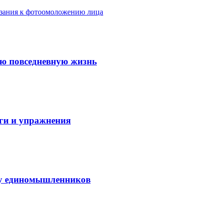
азания к фотоомоложению лица
ую повседневную жизнь
аги и упражнения
нду единомышленников