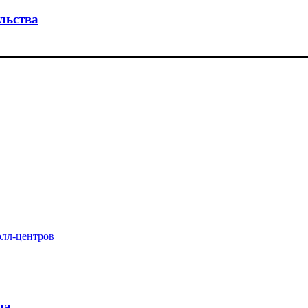
льства
олл-центров
да