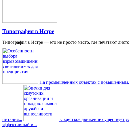
Типография в Истре
Типография в Истре — это не просто место, где печатают листо
На промышленных объектах с повышенным..
питания...
Скаутское движение существует уже
эффективный и...