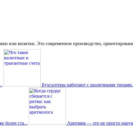
вки или визитки. Это современное производство, ориентированное
.
Бухгалтеры работают с различными типами.
 более ста...
Аритмия — это не просто наруш